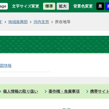
文字サイズ変更
背景色変更
age
す
地域振興部
河内支所
所在地等
図情報
個人情報の取り扱い
著作権・免責事項
携帯サイ