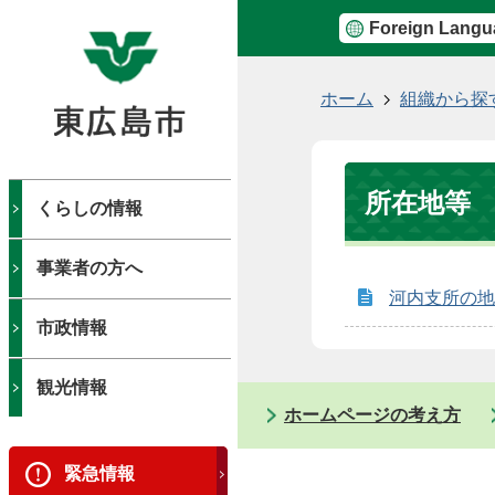
Foreign Langu
現
ホーム
組織から探
在
の
位
所在地等
置
くらしの情報
事業者の方へ
河内支所の地
市政情報
観光情報
ホームページの考え方
緊急情報