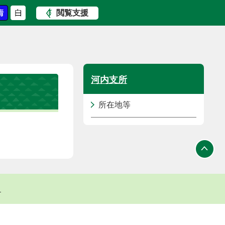
閲覧支援
河内支所
所在地等
ト