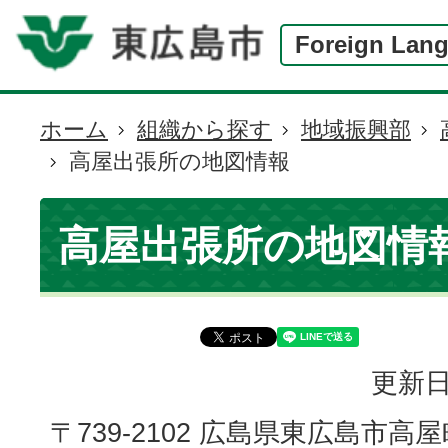
Foreign Lan
ホーム
組織から探す
地域振興部
現
高屋出張所の地図情報
在
の
位
高屋出張所の地図情
置
更新日
〒739-2102 広島県東広島市高屋