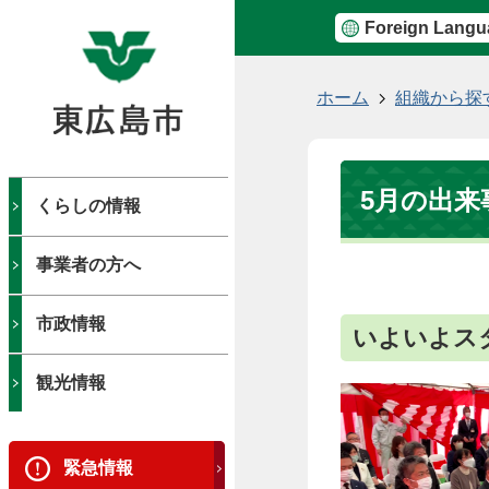
Foreign Langu
現
ホーム
組織から探
在
の
位
5月の出来
置
くらしの情報
事業者の方へ
市政情報
いよいよス
観光情報
緊急情報