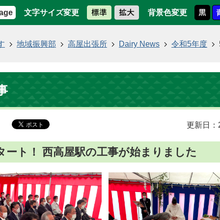
文字サイズ変更
背景色変更
age
す
地域振興部
高屋出張所
Dairy News
令和5年度
事
更新日：2
タート！ 西高屋駅の工事が始まりました