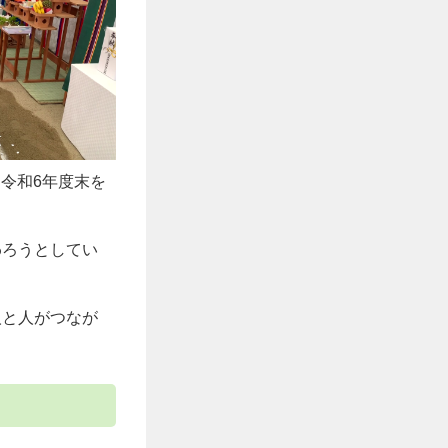
、令和6年度末を
わろうとしてい
人と人がつなが