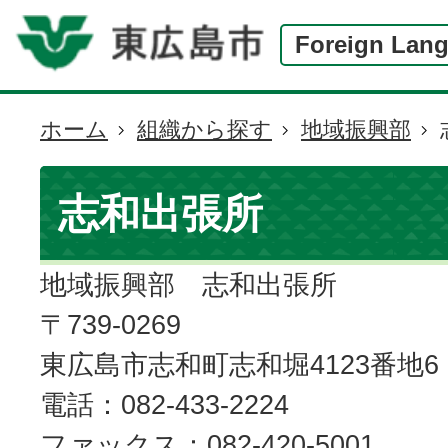
Foreign Lan
ホーム
組織から探す
地域振興部
現
在
の
志和出張所
位
置
地域振興部 志和出張所
〒739-0269
東広島市志和町志和堀4123番地6
電話：082-433-2224
ファックス：082-420-5001