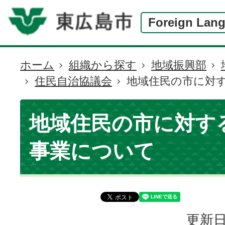
Foreign Lan
ホーム
組織から探す
地域振興部
現
住民自治協議会
地域住民の市に対
在
の
位
地域住民の市に対す
置
事業について
更新日