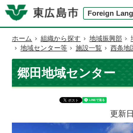
Foreign Lan
ホーム
組織から探す
地域振興部
現
地域センター等
施設一覧
西条地
在
の
位
郷田地域センター
置
更新日