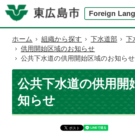
Foreign Lan
ホーム
組織から探す
下水道部
下
現
供用開始区域のお知らせ
在
公共下水道の供用開始区域のお知らせ
の
位
置
公共下水道の供用開
知らせ