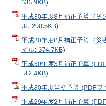
636.9KB)
平成30年度8月補正予算（その
ル: 298.5KB)
平成30年度8月補正予算（災害
イル: 374.7KB)
平成30年度3月補正予算 (PD
512.4KB)
平成30年度当初予算 (PDFファイ
平成29年度2月補正予算 (PD