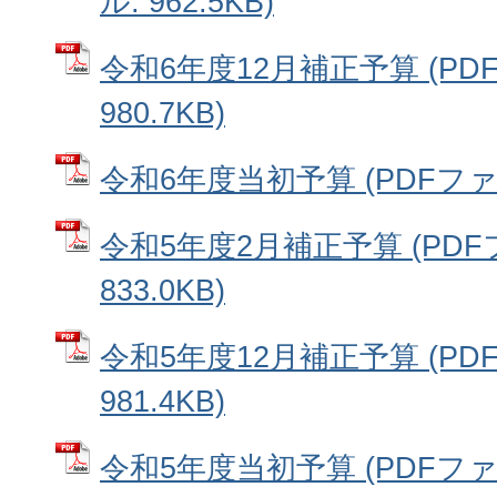
ル: 962.5KB)
令和6年度12月補正予算 (PD
980.7KB)
令和6年度当初予算 (PDFファイ
令和5年度2月補正予算 (PDF
833.0KB)
令和5年度12月補正予算 (PD
981.4KB)
令和5年度当初予算 (PDFファイ