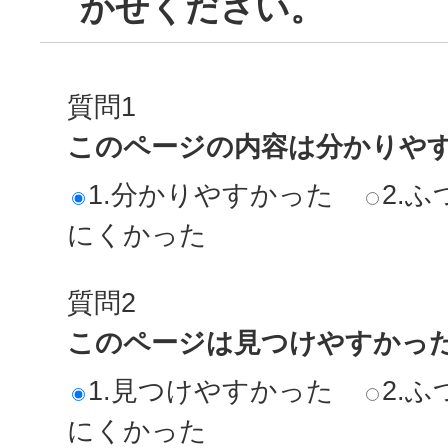
かせください。
質問1
このページの内容は分かりや
1.分かりやすかった
2.ふ
にくかった
質問2
このページは見つけやすかっ
1.見つけやすかった
2.ふ
にくかった