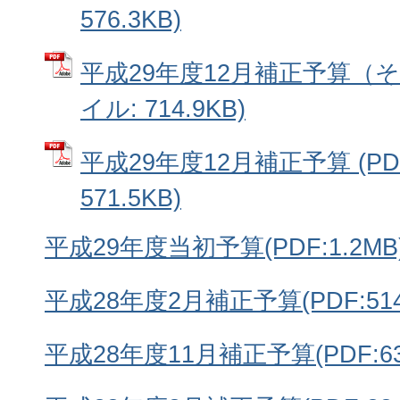
576.3KB)
平成29年度12月補正予算（その
イル: 714.9KB)
平成29年度12月補正予算 (P
571.5KB)
平成29年度当初予算(PDF:1.2MB
平成28年度2月補正予算(PDF:514.
平成28年度11月補正予算(PDF:636