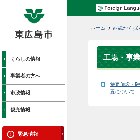
Foreign Langu
現
ホーム
組織から探
在
の
位
工場・事
置
くらしの情報
事業者の方へ
特定施設・除
置について
市政情報
観光情報
緊急情報