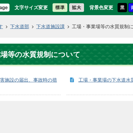
文字サイズ変更
背景色変更
age
す
下水道部
下水道施設課
工場・事業場等の水質規制
業場等の水質規制について
害施設の届出、事故時の措
工場・事業場の下水道水