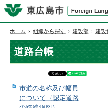
Foreign Lan
ホーム
組織から探す
建設部
建設
現
在
の
道路台帳
位
置
市道の名称及び幅員
について（認定道路
の路線網図）