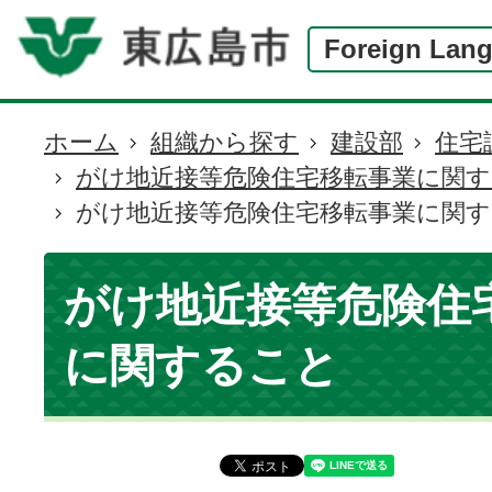
Foreign Lan
ホーム
組織から探す
建設部
住宅
現
がけ地近接等危険住宅移転事業に関
在
がけ地近接等危険住宅移転事業に関
の
位
置
がけ地近接等危険住
に関すること