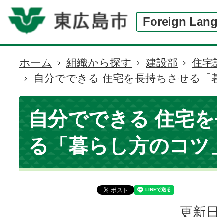
Foreign Lan
ホーム
組織から探す
建設部
住宅
現
自分でできる 住宅を長持ちさせる「
在
の
位
自分でできる 住宅
置
る「暮らし方のコツ
更新日