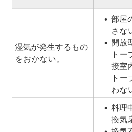
部屋
さな
開放
湿気が発生するもの
トー
をおかない。
接室
トー
わな
料理
換気
換気