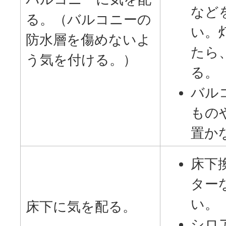
など
る。（バルコニーの
い。
防水層を傷めないよ
たら
う気を付ける。）
る。
バル
もの
置か
床下
ター
い。
床下に気を配る。
シロ