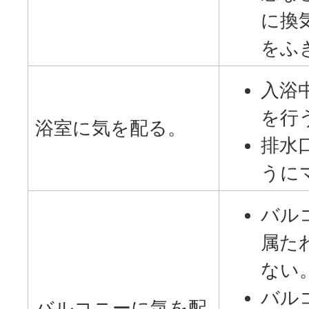
に換
をふ
入浴
を行
浴室に気を配る。
排水
うに
バル
属た
ない
バル
バルコニーに気を配