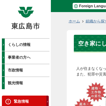
Foreign Langu
現
ホーム
組織から探
在
の
位
空き家に
置
くらしの情報
事業者の方へ
人が住まなくな
市政情報
また、犯罪や災
観光情報
緊急情報