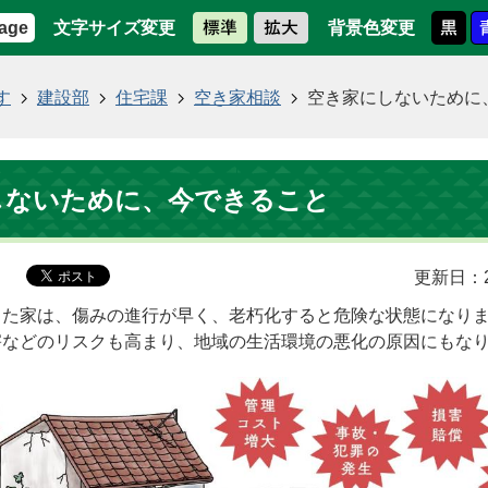
文字サイズ変更
背景色変更
age
す
建設部
住宅課
空き家相談
空き家にしないために
しないために、今できること
更新日：2
った家は、傷みの進行が早く、老朽化すると危険な状態になり
害などのリスクも高まり、地域の生活環境の悪化の原因にもな