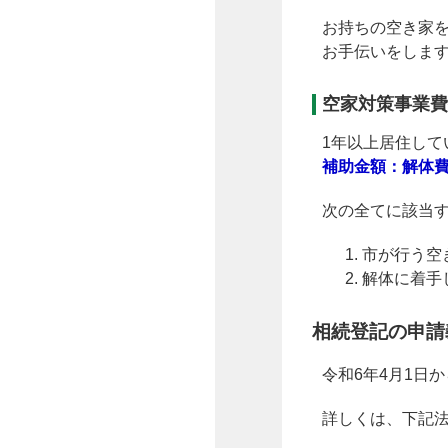
お持ちの空き家
お手伝いをしま
空家対策事業費
1年以上居住し
補助金額：解体費
次の全てに該当
市が行う空
解体に着手
相続登記の申請
令和6年4月1日
詳しくは、下記法