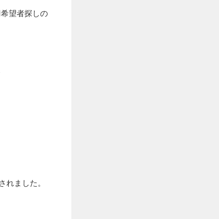
用希望者探しの
。
されました。