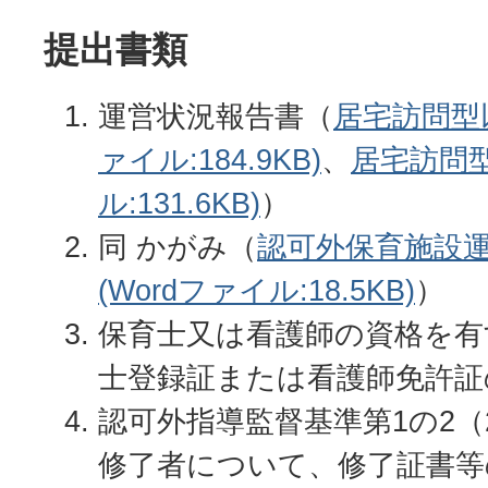
提出書類
運営状況報告書（
居宅訪問型以
ァイル:184.9KB)
、
居宅訪問型
ル:131.6KB)
）
同 かがみ（
認可外保育施設
(Wordファイル:18.5KB)
）
保育士又は看護師の資格を有
士登録証または看護師免許証
認可外指導監督基準第1の2
修了者について、修了証書等