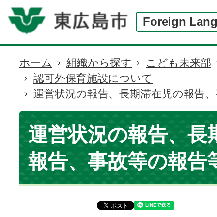
Foreign Lan
ホーム
組織から探す
こども未来部
現
認可外保育施設について
在
運営状況の報告、長期滞在児の報告、
の
位
置
運営状況の報告、長
報告、事故等の報告