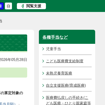
閲覧支援
当
各種手当など
児童手当
026年05月28日
こども医療費支給制度
未熟児養育医療
自立支援医療(育成医療)
算の算定対象の
医療費払戻しの手続き(こ
ども医療・ひとり親家庭等
手当月額）
」