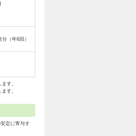
円
月分（年6回）
します。
します。
の安定に寄与す
。