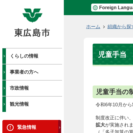
Foreign Langu
現
ホーム
組織から探
在
の
位
児童手当
置
くらしの情報
事業者の方へ
市政情報
児童手当の
観光情報
令和6年10月か
制度改正に伴い
拡大
が実施され
緊急情報
（「多子加算の