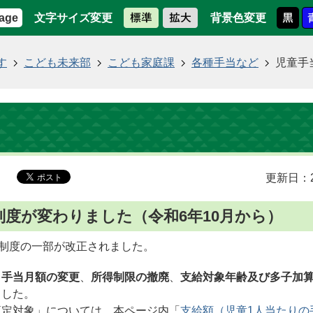
文字サイズ変更
背景色変更
age
す
こども未来部
こども家庭課
各種手当など
児童手
更新日：2
制度が変わりました（令和6年10月から）
ら制度の一部が改正されました。
、
手当月額の変更
、
所得制限の撤廃
、
支給対象年齢及び多子加
ました。
算定対象」については、本ページ内「
支給額（児童1人当たりの