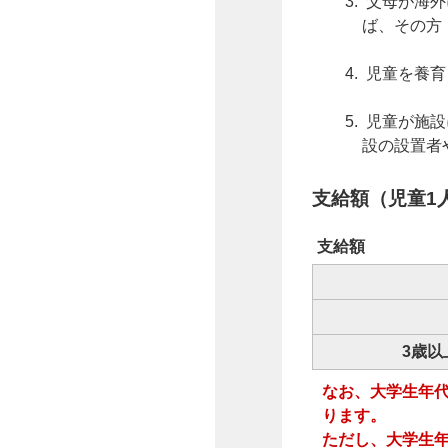
父母が海外
ば、その方
児童を養育
児童が施設
設の設置者
支給額（児童1
支給額
3歳以
なお、大学生年代
ります。
ただし、大学生