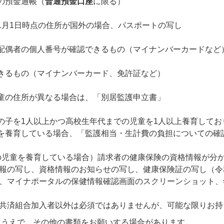
の預金通帳（
普通預金口座
に限る）
1月1日時点の住所が国外の場合、パスポートの写し
配偶者の個人番号が確認できるもの（マイナンバーカードなど
きるもの（マイナンバーカード、免許証など）
童の住所が異なる場合は、「別居監護申立書」
の子を1人以上かつ高校生年代までの児童を1人以上養育してお
を養育している場合、「監護相当・生計費の負担についての確
の児童を養育している場合）請求者の健康保険の資格情報が分
の写し、資格情報のお知らせの写し、健康保険証の写し（令和
マイナポータルの保健情報確認画面のスクリーンショット、
済組合加入者以外は必須ではありませんが、可能な限りお持
るうえで、その他の書類をお願いする場合があります。