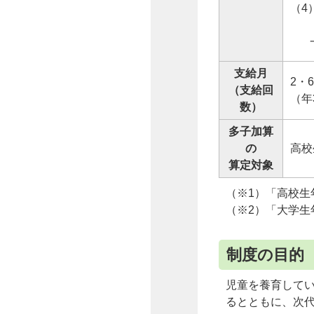
（4
所
一律
支給月
2・
（支給回
（年
数）
多子加算
の
高校
算定対象
（※1）「高校生
（※2）「大学生
制度の目的
児童を養育して
るとともに、次