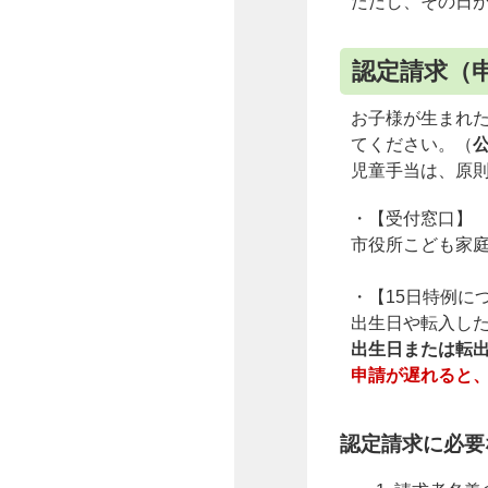
ただし、その日
認定請求（
お子様が生まれた
てください。（
児童手当は、原
・【受付窓口】
市役所こども家
・【15日特例に
出生日や転入し
出生日または転出
申請が遅れると
認定請求に必要