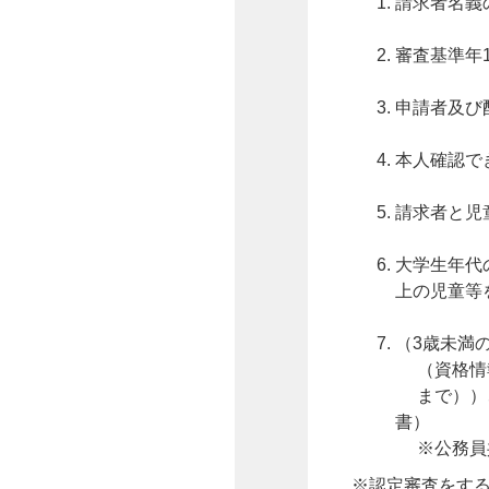
請求者名義
審査基準年
申請者及び
本人確認で
請求者と児
大学生年代
上の児童等
（3歳未満
（資格情報
まで））、
書）
※公務員共
※認定審査をす