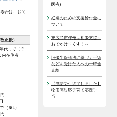
医療)
い場合は、お問
妊婦のための支援給付金に
ついて
東広島市伴走型相談支援～
（改正後）
おでかけすくすく～
年代まで（※
市内在住者
旧優生保護法に基づく手術
などを受けた人への一時金
支給
【申請受付終了しました】
物価高対応子育て応援手
 円
当
円
で（※1）
 円