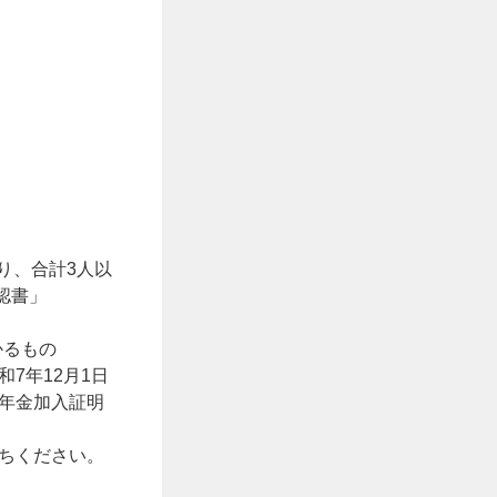
）
り、合計3人以
認書」
かるもの
7年12月1日
年金加入証明
ちください。