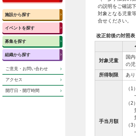
の説明をご確認
対象となる児童
施設から探す
合せください。
イベントを探す
改正前後の対照表
募集を探す
組織から探す
国内
対象児童
の児
ご意見・お問い合わせ
所得制限
あり
アクセス
（1
開庁日・開庁時間
一律
（2
第1
第3
手当月額
（3
一律