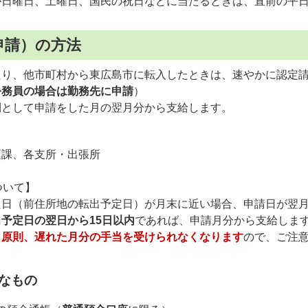
が日曜日、土曜日、国民の祝日などに当たるときは、直前の平
申請）の方法
り、他市町村から東広島市に転入したときは、速やかに認定請
公務員の場合は勤務先に申請
）
則として申請をした月の翌月分から支給します。
庭課、各支所・出張所
ついて】
た日（前住所地の転出予定日）が月末に近い場合、申請日が翌
予定日の翌日から15日以内
であれば、申請月分から支給しま
、原則、遅れた月分の手当を受けられなくなります
ので、ご注
なもの