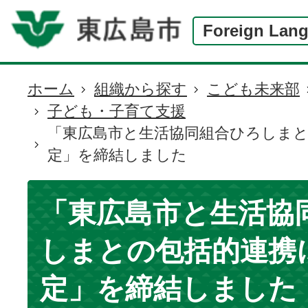
Foreign Lan
ホーム
組織から探す
こども未来部
現
子ども・子育て支援
在
「東広島市と生活協同組合ひろしま
の
定」を締結しました
位
置
「東広島市と生活協
しまとの包括的連携
定」を締結しました