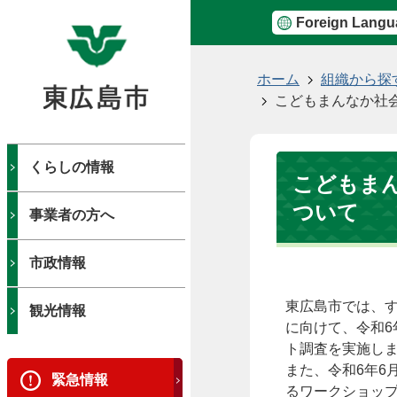
Foreign Langu
現
ホーム
組織から探
在
こどもまんなか社
の
位
置
くらしの情報
こどもま
ついて
事業者の方へ
市政情報
東広島市では、
観光情報
に向けて、令和6
ト調査を実施し
また、令和6年6
緊急情報
るワークショッ