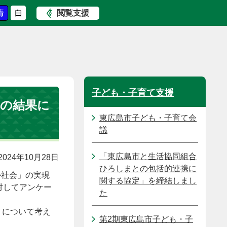
閲覧支援
子ども・子育て支援
の結果に
東広島市子ども・子育て会
議
「東広島市と生活協同組合
024年10月28日
ひろしまとの包括的連携に
か社会」の実現
関する協定」を締結しまし
対してアンケー
た
」について考え
第2期東広島市子ども・子