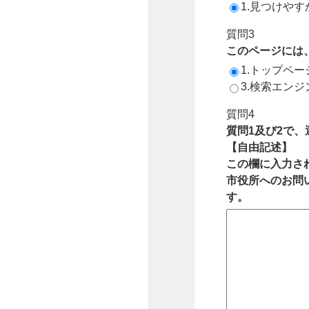
1.見つけやす
質問3
このページには
1.トップペ
3.検索エン
質問4
質問1及び2で
【自由記述】
この欄に入力さ
市役所へのお問
す。