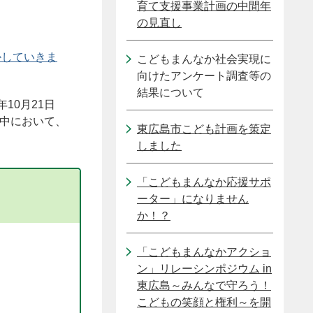
育て支援事業計画の中間年
の見直し
。
かしていきま
こどもまんなか社会実現に
向けたアンケート調査等の
結果について
10月21日
間中において、
東広島市こども計画を策定
しました
「こどもまんなか応援サポ
ーター」になりません
か！？
「こどもまんなかアクショ
ン」リレーシンポジウム in
東広島～みんなで守ろう！
こどもの笑顔と権利～を開