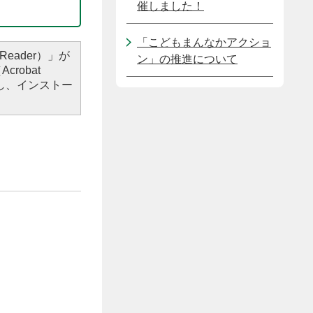
催しました！
「こどもまんなかアクショ
Reader）」が
ン」の推進について
robat
し、インストー