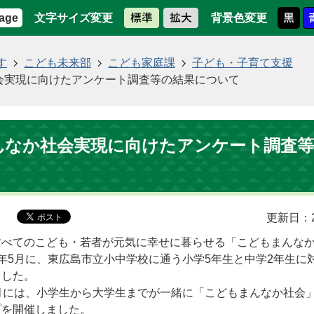
文字サイズ変更
背景色変更
age
す
こども未来部
こども家庭課
子ども・子育て支援
会実現に向けたアンケート調査等の結果について
んなか社会実現に向けたアンケート調査等
更新日：2
すべてのこども・若者が元気に幸せに暮らせる「こどもまんな
年5月に、東広島市立小中学校に通う小学5年生と中学2年生に
ました。
月には、小学生から大学生までが一緒に「こどもまんなか社会
プを開催しました。