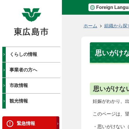
Foreign Langu
現
ホーム
組織から探
在
の
位
思いがけ
置
くらしの情報
事業者の方へ
市政情報
思いがけな
観光情報
妊娠がわかり、
このページは、
緊急情報
・思いがけない