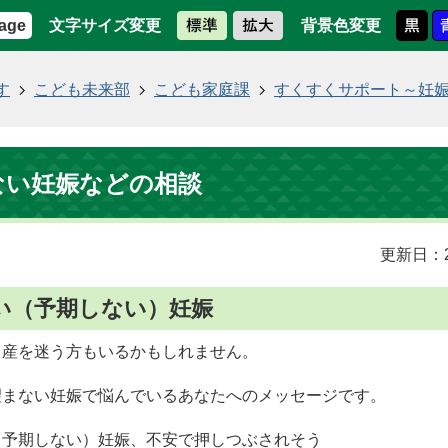
文字サイズ変更
背景色変更
age
す
こども未来部
こども家庭課
すくすくサポート～妊
ない妊娠などの相談
更新日：2
い（予期しない）妊娠
出産を迷う方もいるかもしれません。
望まない妊娠で悩んでいるあなたへのメッセージです。
（予期しない）妊娠、不安で押しつぶされそう