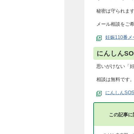
秘密は守られま
メール相談をご希
妊娠110番
にんしんSO
思いがけない「
相談は無料です
にんしんSO
この記事に