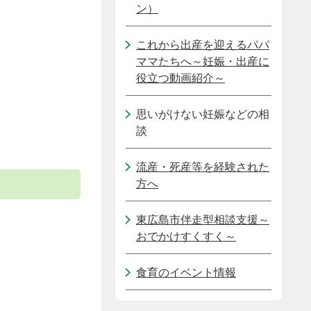
ン）
これから出産を迎えるパパ
ママたちへ～妊娠・出産に
役立つ動画紹介～
思いがけない妊娠などの相
談
流産・死産等を経験された
方へ
東広島市伴走型相談支援～
おでかけすくすく～
食育のイベント情報