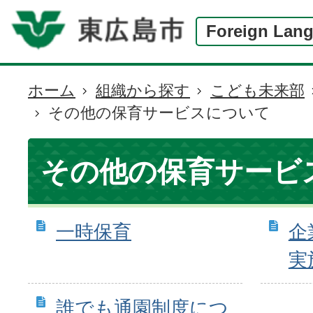
Foreign Lan
ホーム
組織から探す
こども未来部
現
その他の保育サービスについて
在
の
位
その他の保育サービ
置
一時保育
企
実
誰でも通園制度につ