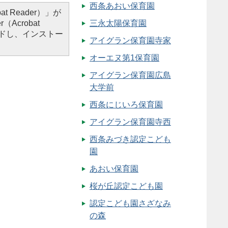
西条あおい保育園
t Reader）」が
Acrobat
三永太陽保育園
ードし、インストー
アイグラン保育園寺家
オーエヌ第1保育園
アイグラン保育園広島
大学前
西条にじいろ保育園
アイグラン保育園寺西
西条みづき認定こども
園
あおい保育園
桜が丘認定こども園
認定こども園さざなみ
の森