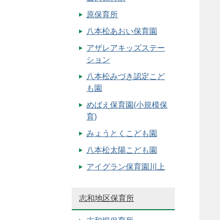
原保育所
八本松あおい保育園
アザレアキッズステー
ション
八本松みづき認定こど
も園
めばえ保育園(小規模保
育)
みょうとくこども園
八本松太陽こども園
アイグラン保育園川上
志和地区保育所