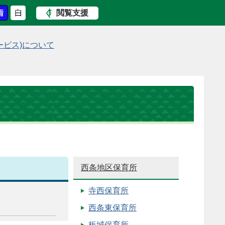
閲覧支援
ービス)について
西条地区保育所
寺西保育所
西条東保育所
板城保育所