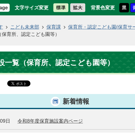
文字サイズ変更
背景色変更
age
す
こども未来部
保育課
保育所・認定こども園(保育サ
（保育所、認定こども園等）
設一覧（保育所、認定こども園等）
新着情報
月09日
令和8年度保育施設案内ページ