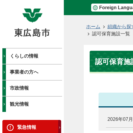
Foreign Langu
現
ホーム
組織から探
在
認可保育施設一覧
の
位
置
くらしの情報
認可保育施
事業者の方へ
市政情報
観光情報
2026年07
緊急情報