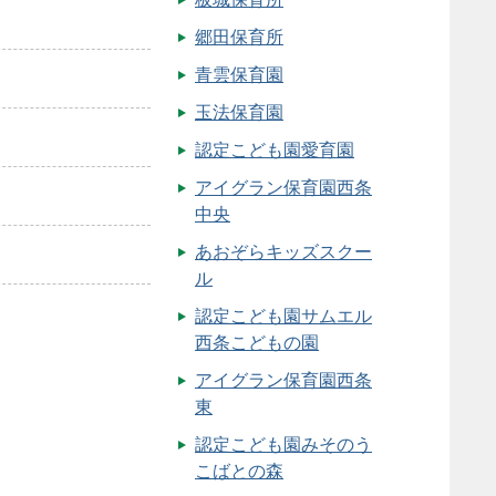
郷田保育所
青雲保育園
玉法保育園
認定こども園愛育園
アイグラン保育園西条
中央
あおぞらキッズスクー
ル
認定こども園サムエル
西条こどもの園
アイグラン保育園西条
東
認定こども園みそのう
こばとの森