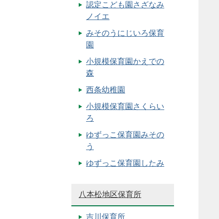
認定こども園さざなみ
ノイエ
みそのうにじいろ保育
園
小規模保育園かえでの
森
西条幼稚園
小規模保育園さくらい
ろ
ゆずっこ保育園みその
う
ゆずっこ保育園したみ
八本松地区保育所
吉川保育所