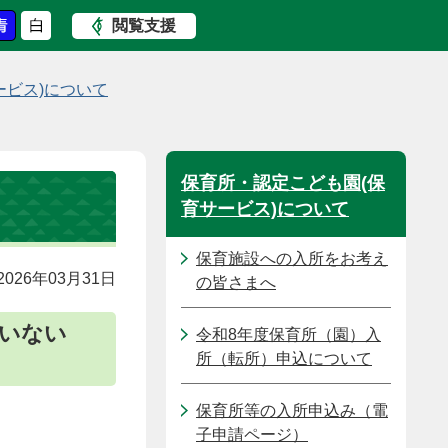
閲覧支援
ービス)について
保育所・認定こども園(保
育サービス)について
保育施設への入所をお考え
026年03月31日
の皆さまへ
ていない
令和8年度保育所（園）入
所（転所）申込について
保育所等の入所申込み（電
子申請ページ）