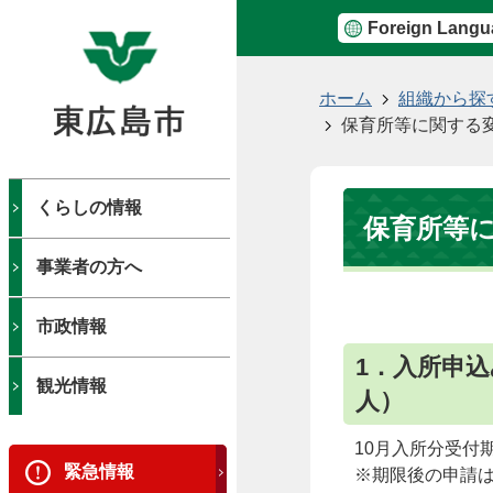
Foreign Langu
現
ホーム
組織から探
在
保育所等に関する
の
位
置
くらしの情報
保育所等
事業者の方へ
市政情報
1．入所申
観光情報
人）
10月入所分受付
緊急情報
※期限後の申請