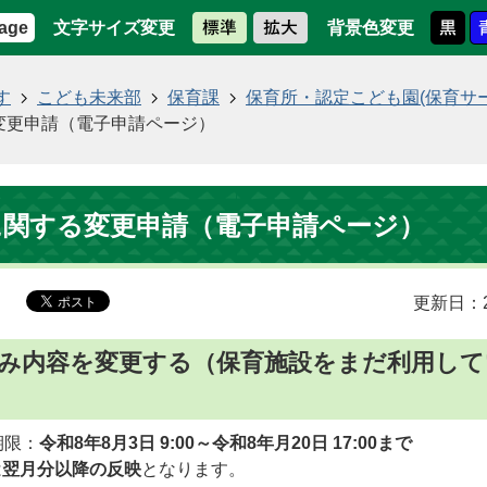
文字サイズ変更
背景色変更
age
す
こども未来部
保育課
保育所・認定こども園(保育サ
変更申請（電子申請ページ）
に関する変更申請（電子申請ページ）
更新日：2
込み内容を変更する（保育施設をまだ利用し
期限：
令和8年8月3日 9:00～令和8年月20日 17:00まで
は
翌月分以降の反映
となります。