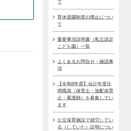
て
育休退園制度の廃止につい
て
重要事項説明書（私立認定
こども園）一覧
よくあるお問合せ・確認事
項
【令和8年度】会計年度任
用職員（保育士・加配保育
士・看護師）を募集してい
ます
公立保育施設で就労してい
る（していた）証明につい