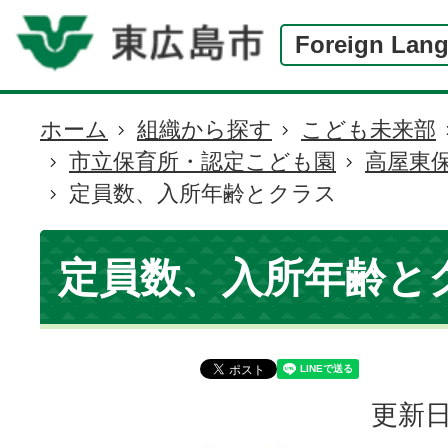
Foreign Lan
ホーム
組織から探す
こども未来部
現
市立保育所・認定こども園
高屋東
在
定員数、入所年齢とクラス
の
位
置
定員数、入所年齢と
更新日