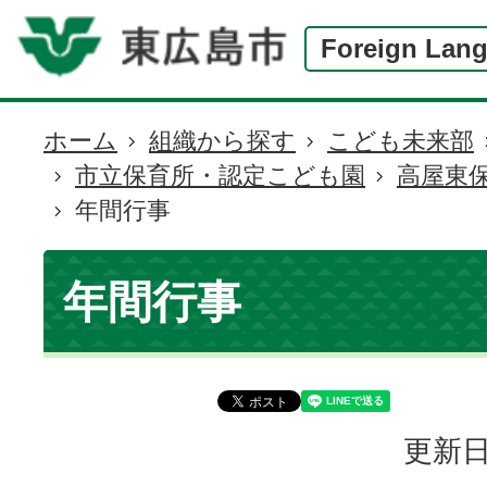
Foreign Lan
ホーム
組織から探す
こども未来部
現
市立保育所・認定こども園
高屋東
在
年間行事
の
位
置
年間行事
更新日