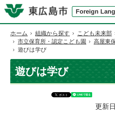
Foreign Lan
ホーム
組織から探す
こども未来部
現
市立保育所・認定こども園
高屋東
在
遊びは学び
の
位
置
遊びは学び
更新日