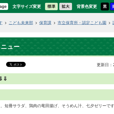
文字サイズ変更
背景色変更
age
す
こども未来部
保育課
市立保育所・認定こども園
メニュー
更新日：2
⇓⇓
飯、短冊サラダ、鶏肉の竜田揚げ、そうめん汁、七夕ゼリーで