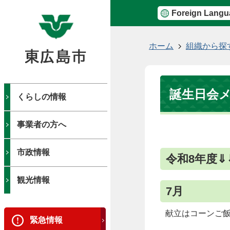
Foreign Langu
現
ホーム
組織から探
在
の
位
誕生日会
置
くらしの情報
事業者の方へ
市政情報
令和8年度⇓
観光情報
7月
献立はコーンご
緊急情報