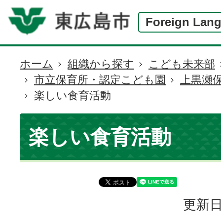
Foreign Lan
ホーム
組織から探す
こども未来部
現
市立保育所・認定こども園
上黒瀬
在
楽しい食育活動
の
位
置
楽しい食育活動
更新日