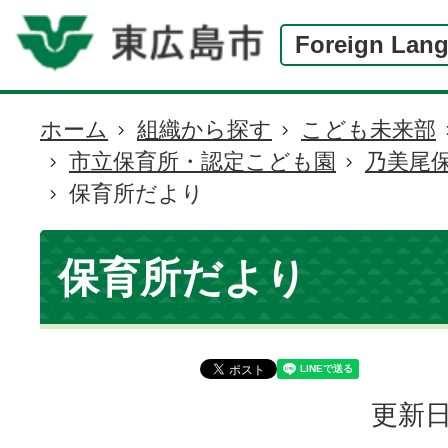
Foreign Lan
ホーム
組織から探す
こども未来部
現
市立保育所・認定こども園
乃美尾
在
保育所だより
の
位
置
保育所だより
更新日