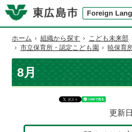
Foreign Lan
ホーム
組織から探す
こども未来部
現
市立保育所・認定こども園
暁保育
在
の
位
8月
置
更新日