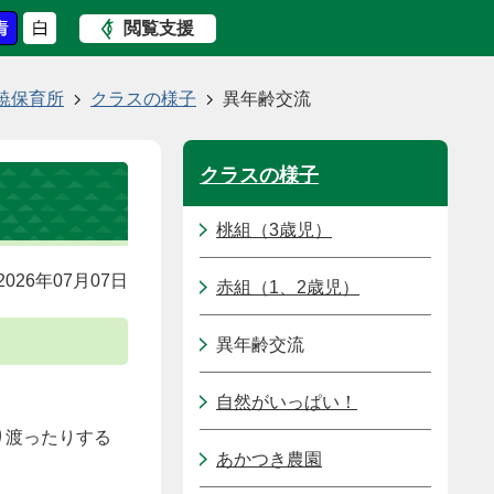
閲覧支援
暁保育所
クラスの様子
異年齢交流
クラスの様子
桃組（3歳児）
026年07月07日
赤組（1、2歳児）
異年齢交流
自然がいっぱい！
り渡ったりする
あかつき農園