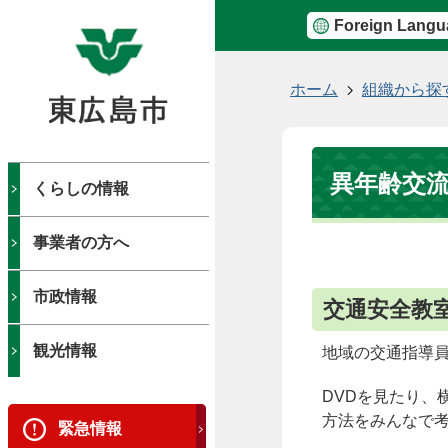
Foreign Langu
現
ホーム
組織から探
在
の
位
異年齢交
置
くらしの情報
事業者の方へ
市政情報
交通安全教室
観光情報
地域の交通指導
DVDを見たり、
方法をみんなで
緊急情報