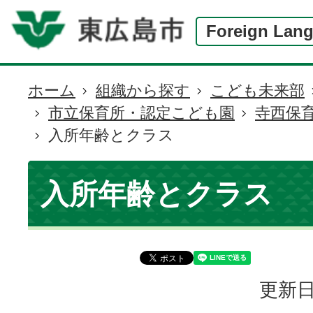
Foreign Lan
ホーム
組織から探す
こども未来部
現
市立保育所・認定こども園
寺西保
在
入所年齢とクラス
の
位
置
入所年齢とクラス
更新日