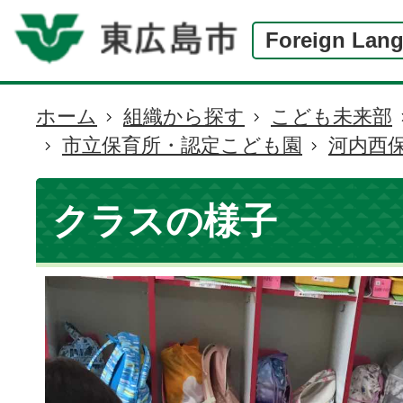
Foreign Lan
ホーム
組織から探す
こども未来部
現
市立保育所・認定こども園
河内西
在
の
位
クラスの様子
置