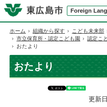
Foreign Lan
ホーム
組織から探す
こども未来部
現
市立保育所・認定こども園
認定こ
在
おたより
の
位
置
おたより
更新日