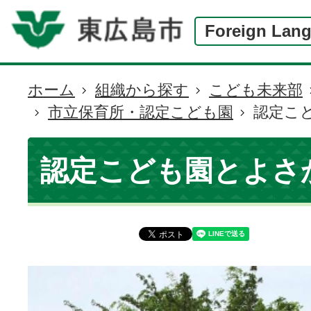
Foreign Lan
ホーム
組織から探す
こども未来部
現
市立保育所・認定こども園
認定こ
在
の
位
認定こども園とよさ
置