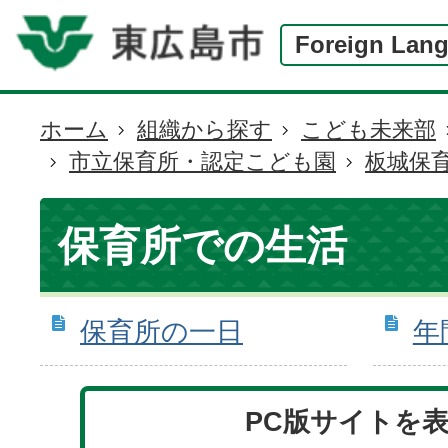
Foreign Lan
ホーム
組織から探す
こども未来部
現
市立保育所・認定こども園
板城保
在
の
位
保育所での生活
置
保育所の一日
年
PC版サイトを