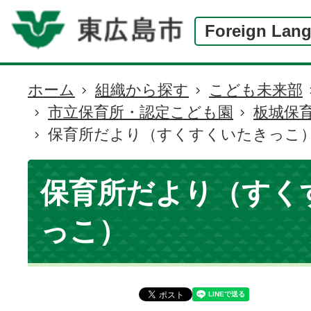
Foreign Lan
ホーム
組織から探す
こども未来部
現
市立保育所・認定こども園
板城保
在
保育所だより（すくすくいたきっこ
の
位
置
保育所だより（すく
っこ）