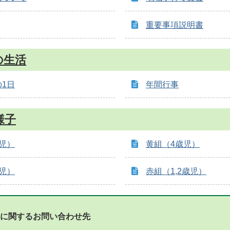
重要事項説明書
の生活
1日
年間行事
様子
児）
黄組（4歳児）
児）
赤組（1,2歳児）
に関するお問い合わせ先