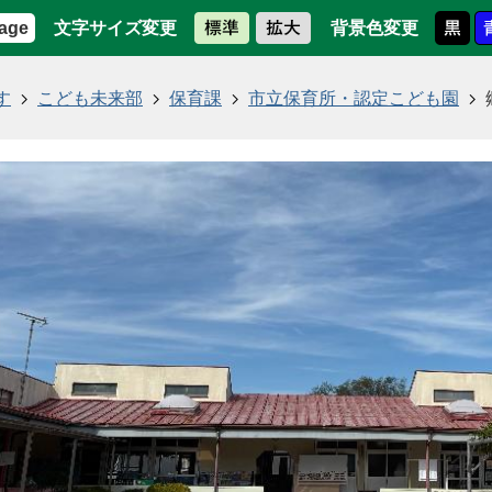
文字サイズ変更
背景色変更
age
す
こども未来部
保育課
市立保育所・認定こども園