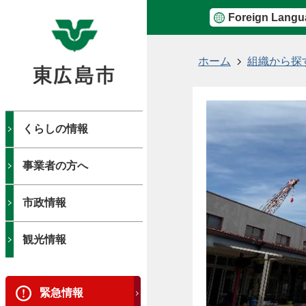
Foreign Langu
現
ホーム
組織から探
在
の
位
置
くらしの情報
事業者の方へ
市政情報
観光情報
緊急情報