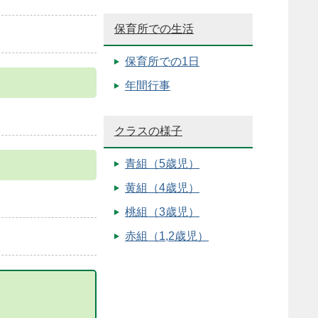
保育所での生活
保育所での1日
年間行事
クラスの様子
青組（5歳児）
黄組（4歳児）
桃組（3歳児）
赤組（1,2歳児）