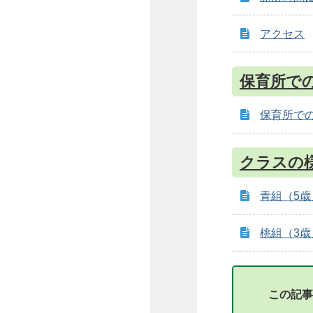
アクセス
保育所で
保育所での
クラスの
青組（5歳
桃組（3歳
この記事