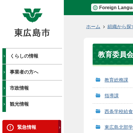
Foreign Langu
現
ホーム
組織から探
在
の
位
教育委員
置
くらしの情報
事業者の方へ
教育総務課
市政情報
指導課
観光情報
西条学校給食
緊急情報
東広島北部学