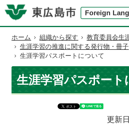
Foreign Lan
ホーム
組織から探す
教育委員会生
現
生涯学習の推進に関する発行物・冊子
在
生涯学習パスポートについて
の
位
置
生涯学習パスポート
更新日