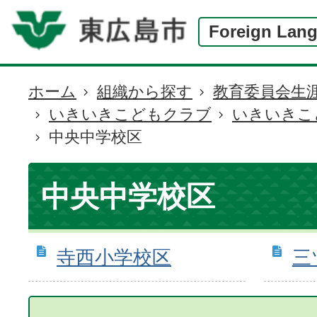
Foreign Lan
ホーム
組織から探す
教育委員会生
現
いきいきこどもクラブ
いきいきこ
在
中央中学校区
の
位
置
中央中学校区
寺西小学校区
三