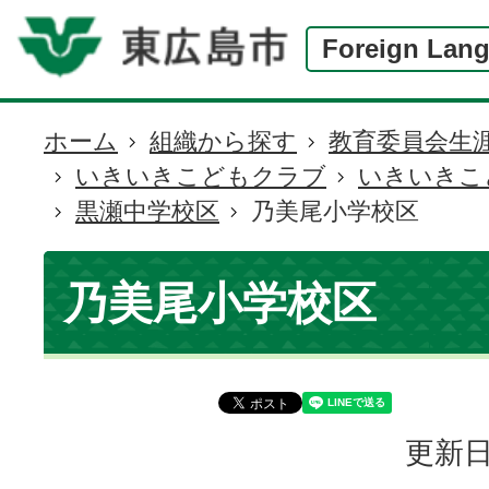
Foreign Lan
ホーム
組織から探す
教育委員会生
現
いきいきこどもクラブ
いきいきこ
在
黒瀬中学校区
乃美尾小学校区
の
位
置
乃美尾小学校区
更新日