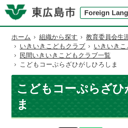
Foreign Lan
ホーム
組織から探す
教育委員会生
現
いきいきこどもクラブ
いきいきこ
在
民間いきいきこどもクラブ一覧
の
こどもコーぷらざひがしひろしま
位
置
こどもコーぷらざひ
ま