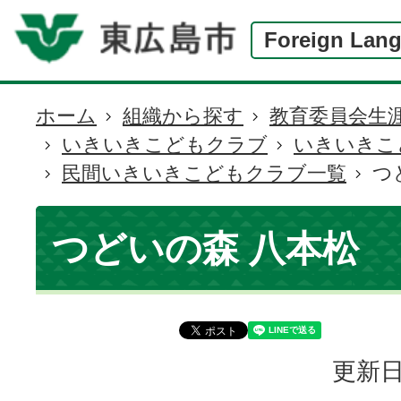
Foreign Lan
ホーム
組織から探す
教育委員会生
現
いきいきこどもクラブ
いきいきこ
在
民間いきいきこどもクラブ一覧
つ
の
位
置
つどいの森 八本松
更新日