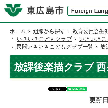
Foreign Lan
ホーム
組織から探す
教育委員会生
現
いきいきこどもクラブ
いきいきこ
在
民間いきいきこどもクラブ一覧
放
の
位
置
放課後楽描クラブ 西
更新日