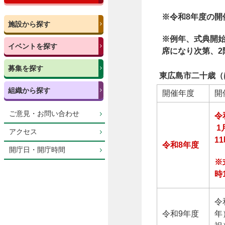
※令和8年度の開
施設から探す
※例年、式典開始
イベントを探す
席になり次第、
募集を探す
東広島市二十歳（
組織から探す
開催年度
開
ご意見・お問い合わせ
令
1
アクセス
1
令和8年度
開庁日・開庁時間
※
時
令
令和9年度
年