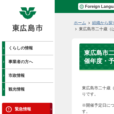
Foreign Langu
現
ホーム
組織から探
在
東広島市二十歳（
の
位
置
くらしの情報
東広島市
催年度・
事業者の方へ
市政情報
東広島市二十歳
観光情報
りです。
※開催予定日に
緊急情報
す。