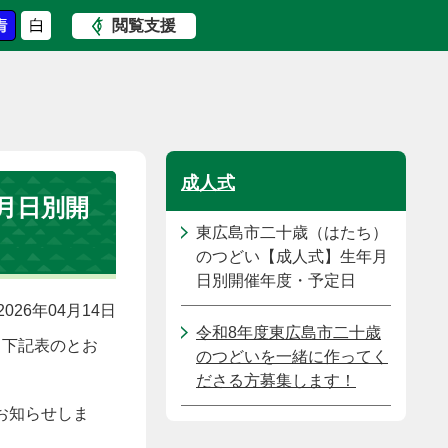
閲覧支援
成人式
月日別開
東広島市二十歳（はたち）
のつどい【成人式】生年月
日別開催年度・予定日
026年04月14日
令和8年度東広島市二十歳
、下記表のとお
のつどいを一緒に作ってく
ださる方募集します！
お知らせしま