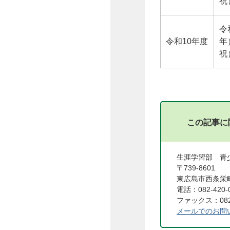
祝
令
令和10年度
年
祝
この記事に
生涯学習部 
〒739-8601
東広島市西条栄町
電話：082-420-
ファックス：082-
メールでのお問