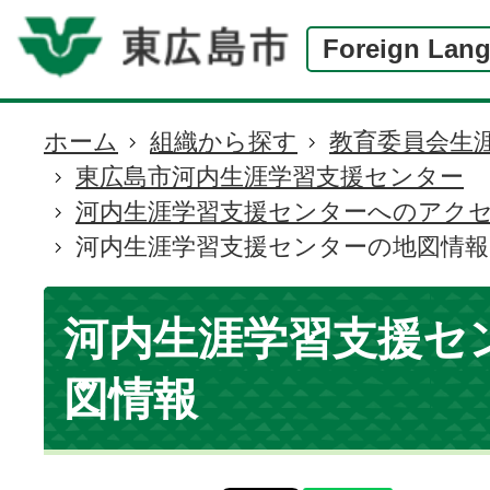
Foreign Lan
ホーム
組織から探す
教育委員会生
現
東広島市河内生涯学習支援センター
在
河内生涯学習支援センターへのアク
の
河内生涯学習支援センターの地図情報
位
置
河内生涯学習支援セ
図情報