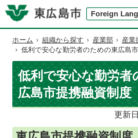
Foreign Lan
ホーム
組織から探す
産業部
産業
現
低利で安心な勤労者のための東広島市
在
の
位
低利で安心な勤労者
置
広島市提携融資制度
更新日
東広島市提携融資制度