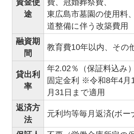
資金使
費、冠婚葬祭費、
途
東広島市墓園の使用料
道整備に伴う改築費用
融資期
教育費10年以内、その
間
年2.02％（保証料込み
貸出利
固定金利 ※令和8年4月
率
月31日まで適用
返済方
元利均等毎月返済(ボー
法