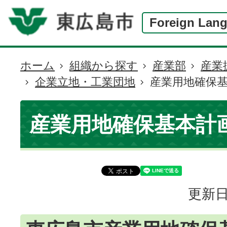
Foreign Lan
ホーム
組織から探す
産業部
産業
現
企業立地・工業団地
産業用地確保
在
の
位
産業用地確保基本計
置
更新日