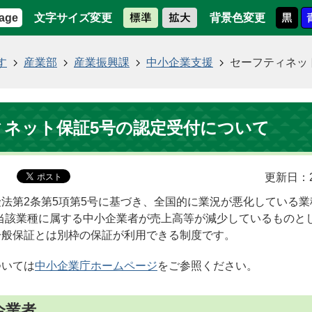
文字サイズ変更
背景色変更
age
す
産業部
産業振興課
中小企業支援
セーフティネッ
ィネット保証5号の認定受付について
更新日：2
法第2条第5項第5号に基づき、全国的に業況が悪化している業
当該業種に属する中小企業者が売上高等が減少しているものと
一般保証とは別枠の保証が利用できる制度です。
ついては
中小企業庁ホームページ
をご参照ください。
企業者