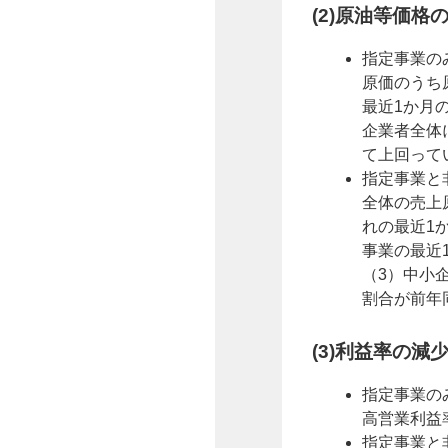
(2)原油等価格
指定事業の
原価のうち
最近1か月
企業者全体
て上回って
指定事業と
全体の売上
れの最近1
事業の最近
（3）中小
割合が前年
(3)利益率の減
指定事業の
高営業利益
指定事業と