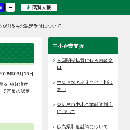
閲覧支援
ト保証5号の認定受付について
中小企業支援
米国関税措置に係る相談窓
口
026年06月16日
中東情勢の変化に伴う相談
種を国(経済産
窓口
して市長の認定
東広島市中小企業融資制度
について
広島県制度融資について