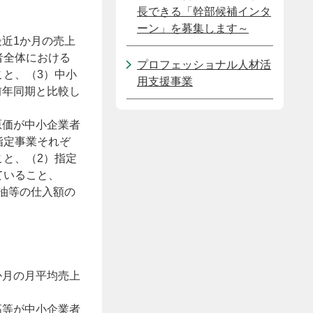
長できる「幹部候補インタ
ーン」を募集します～
近1か月の売上
者全体における
プロフェッショナル人材活
こと、（3）中小
用支援事業
前年同期と比較し
原価が中小企業者
指定事業それぞ
こと、（2）指定
ていること、
油等の仕入額の
か月の月平均売上
高等が中小企業者