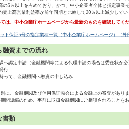
高の5％以上を占めており、かつ、中小企業者全体と指定事業そ
均売上高営業利益率が前年同期と比較して20％以上減少してい
いては、中小企業庁ホームページから最新のものを確認してく
ット保証5号の指定業種一覧（中小企業庁ホームページ）
ら融資までの流れ
課へ認定申請（金融機関等による代理申請の場合は委任状が必
発行
持って、金融機関へ融資の申し込み
は別に、金融機関及び信用保証協会による金融上の審査があり
の期間短縮のため、事前に取扱金融機関にご相談されることを
な書類