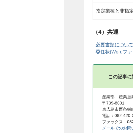
指定業種と非指
（4）共通
必要書類について(P
委任状(Wordファイ
この記事に
産業部 産業
〒739-8601
東広島市西条栄町
電話：082-420-
ファックス：082-
メールでのお問