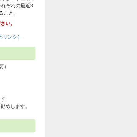
れぞれの最近3
ること。
ださい。
要）
ます。
お勧めします。