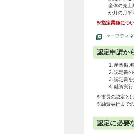
全体の売上
か月の月平
※指定業種につ
セーフティネ
認定申請か
産業振興
認定書の
認定書を
融資実行
※市長の認定と
※融資実行まで
認定に必要