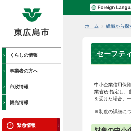
Foreign Langu
現
ホーム
組織から探
在
の
位
セーフテ
置
くらしの情報
事業者の方へ
中小企業信用保険
市政情報
業省)が指定し、
を受けた場合、
観光情報
※制度の詳細に
緊急情報
対象の中小