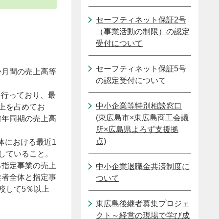
セーフティネット保証2号
（事業活動の制限）の認定
受付について
セーフティネット保証5号
か月間の売上高等
の認定受付について
を行っており、最
中小企業等特別相談窓口
上を占めてお
(東広島市×東広島商工会議
前年同期の売上高
所×広島県よろず支援拠
点)
体における最近1
していること。
る指定事業の売上
中小企業退職金共済制度に
業者全体と指定事
ついて
較して5％以上
東広島後継者募集プロジェ
クト～経営の現場で学び成