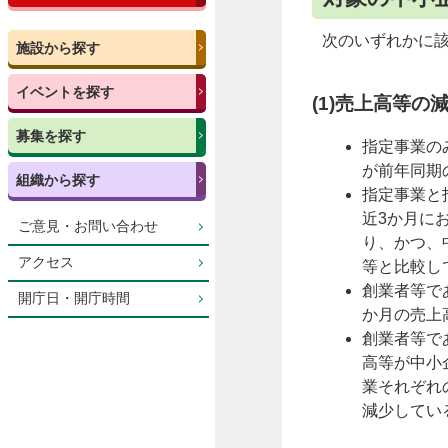
次のいずれかに
施設から探す
イベントを探す
(1)売上高等の
募集を探す
指定事業の
が前年同期
組織から探す
指定事業と
近3か月に
ご意見・お問い合わせ
り、かつ、
アクセス
等と比較し
創業者等で
開庁日・開庁時間
か月の売上
創業者等で
高等が中小
業それぞれ
減少してい