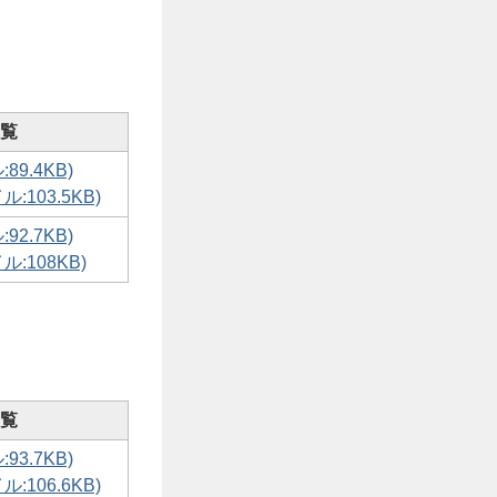
覧
89.4KB)
:103.5KB)
92.7KB)
:108KB)
覧
93.7KB)
:106.6KB)