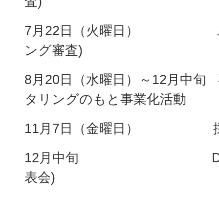
査)
7月22日（火曜日） 二
ング審査)
8月20日（水曜日）～12月中旬
タリングのもと事業化活動
11月7日（金曜日） 採
12月中旬 DemoD
表会)