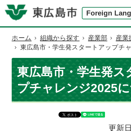
Foreign Lan
ホーム
組織から探す
産業部
産業
現
東広島市・学生発スタートアップチャ
在
の
位
東広島市・学生発ス
置
プチャレンジ2025
更新日