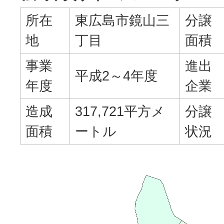
所在
東広島市鏡山三
分譲
地
丁目
面積
事業
進出
平成2～4年度
年度
企業
造成
317,721平方メ
分譲
面積
ートル
状況