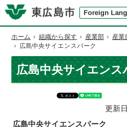
Foreign Lan
ホーム
組織から探す
産業部
産業
現
広島中央サイエンスパーク
在
の
位
広島中央サイエンス
置
更新日
広島中央サイエンスパーク